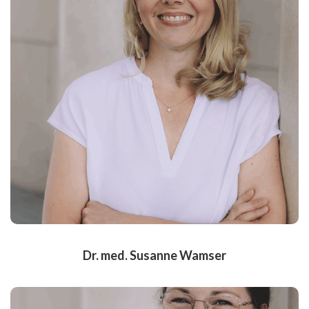
Akupunktur
Medizinstudium in
Erlangen und
LMU München
mehrjährige Tätigkeit in versch. Kliniken und
Praxen
Seit September 2024
angestellte Ärztin in der
Hausarztpraxis Friesdorf.
Dr. med. Susanne Wamser