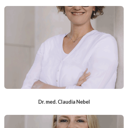
Fachärztin für Allgemeinmedizin und
Praxisinhaberin
Verheiratet, 3 Kinder
seit 2005 in Bonn-Friesdorf
Medizinstudium in Bonn und Leipzig
Tätigkeit in versch. Krankenhäusern und Praxen
Übernahme der Praxis Dr. Vossel im April 2020
Dr. med. Claudia Nebel
Fachärztin für Allgemeinmedizin