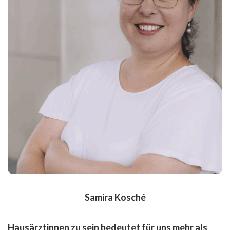
Weiterbildungs-
assistentin
Allgemeinmedizin
Verheiratet, 2 Kinder
Medizinstudium an der
Universität Bonn
Mehrjährige Tätigkeit als Klinikärztin
Seit November 2023
in der
Hausarztpraxis Friesdorf.
Samira Kosché
Hausärztinnen zu sein bedeutet für uns mehr als